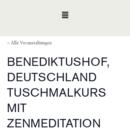
Zum
Menu
Inhalt
springen
KURSORTE
KURSDATEN
« Alle Veranstaltungen
BENEDIKTUSHOF,
HÄNGEROLLEN
DEUTSCHLAND
BÜCHER
TUSCHMALKURS
KARTENSETS
MIT
ZUR PERSON
ZENMEDITATION
KONTAKT