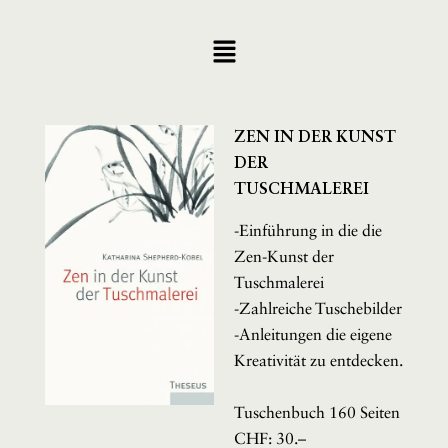
Zum
Menu
Inhalt
springen
KURSORTE
ZEN IN DER KUNST
KURSDATEN
DER
TUSCHMALEREI
-Einführung in die die
HÄNGEROLLEN
Zen-Kunst der
Tuschmalerei
BÜCHER
-Zahlreiche Tuschebilder
-Anleitungen die eigene
KARTENSETS
Kreativität zu entdecken.
ZUR PERSON
Tuschenbuch 160 Seiten
KONTAKT
CHF: 30.–